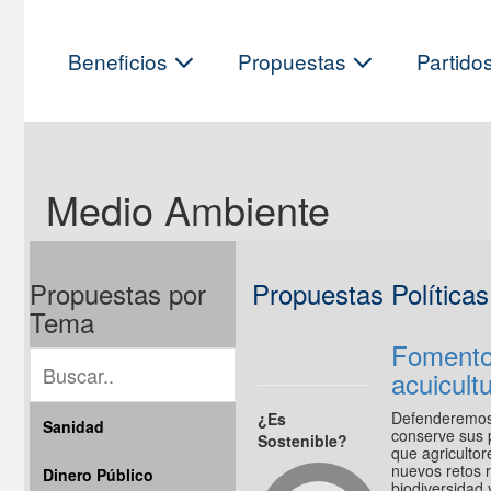
Skip
to
content
Beneficios
Propuestas
Partido
Medio Ambiente
Propuestas por
Propuestas Política
Tema
Fomento
acuicult
Defenderemos 
¿Es
Sanidad
conserve sus 
Sostenible?
que agriculto
nuevos retos r
Dinero Público
biodiversidad 