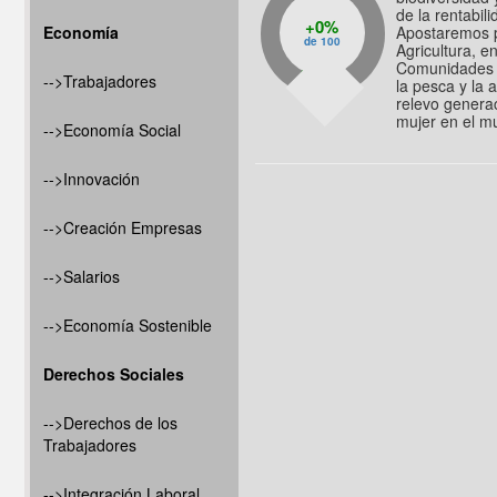
de la rentabil
0%
Economía
Apostaremos p
de 100
Agricultura, e
Comunidades 
-->Trabajadores
la pesca y la 
relevo generac
mujer en el m
-->Economía Social
-->Innovación
-->Creación Empresas
-->Salarios
-->Economía Sostenible
Derechos Sociales
-->Derechos de los
Trabajadores
-->Integración Laboral