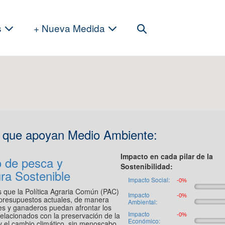
Search
s
+ Nueva Medida
Toggle
s que apoyan Medio Ambiente:
Impacto en cada pilar de la
 de pesca y
Sostenibilidad:
ura Sostenible
Impacto Social:
que la Política Agraria Común (PAC)
Impacto
presupuestos actuales, de manera
Ambiental:
res y ganaderos puedan afrontar los
Impacto
elacionados con la preservación de la
Económico:
y el cambio climático, sin menoscabo