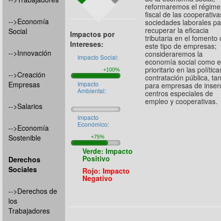
reformaremos el régim
fiscal de las cooperativa
-->Economía
sociedades laborales p
recuperar la eficacia
Social
Impactos por
tributaria en el fomento
Intereses:
este tipo de empresas;
-->Innovación
consideraremos la
Impacto Social:
economía social como e
prioritario en las polític
-->Creación
contratación pública, ta
Empresas
Impacto
para empresas de inser
Ambiental:
centros especiales de
empleo y cooperativas.
-->Salarios
Impacto
Económico:
-->Economía
Sostenible
Verde: Impacto
Positivo
Derechos
Sociales
Rojo: Impacto
Negativo
-->Derechos de
los
Trabajadores