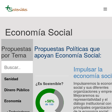
Skip
to
content
Men
Togg
Economía Social
Propuestas
Propuestas Políticas que
por Tema
apoyan Economía Social:
Impulsar la
economía soci
Sanidad
Impulsaremos la econo
¿Es Sostenible?
social y sus diferentes
Dinero Público
organizaciones y empre
Mejoraremos su
representatividad y el
Economía
58%
diálogo institucional con
de 100
principales organizacio
de la economía social;
-->Trabajadores