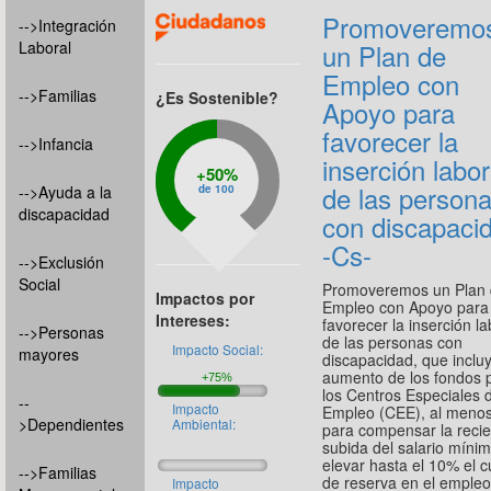
Promoveremo
-->Integración
Laboral
un Plan de
Empleo con
-->Familias
¿Es Sostenible?
Apoyo para
favorecer la
-->Infancia
inserción labor
50%
de las person
-->Ayuda a la
de 100
discapacidad
con discapaci
-Cs-
-->Exclusión
Social
Promoveremos un Plan
Impactos por
Empleo con Apoyo para
Intereses:
favorecer la inserción la
-->Personas
de las personas con
Impacto Social:
mayores
discapacidad, que incluy
aumento de los fondos 
los Centros Especiales 
--
Impacto
Empleo (CEE), al menos
>Dependientes
Ambiental:
para compensar la reci
subida del salario mínim
elevar hasta el 10% el 
-->Familias
de reserva en el emple
Impacto