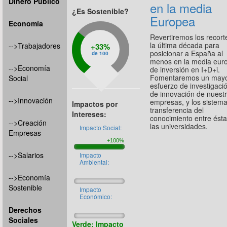
Dinero Público
en la media
¿Es Sostenible?
Europea
Economía
Revertiremos los recort
la última década para
-->Trabajadores
33%
posicionar a España al
de 100
menos en la media eur
-->Economía
de inversión en I+D+i.
Fomentaremos un may
Social
esfuerzo de investigaci
de innovación de nuest
-->Innovación
empresas, y los sistem
Impactos por
transferencia del
Intereses:
conocimiento entre ésta
-->Creación
las universidades.
Impacto Social:
Empresas
-->Salarios
Impacto
Ambiental:
-->Economía
Sostenible
Impacto
Económico:
Derechos
Sociales
Verde: Impacto