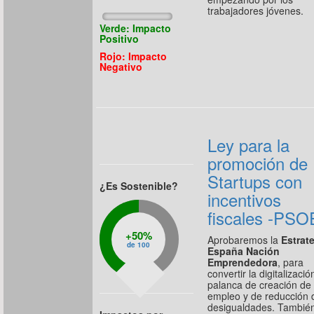
trabajadores jóvenes.
Verde: Impacto
Positivo
Rojo: Impacto
Negativo
Ley para la
promoción de
Startups con
¿Es Sostenible?
incentivos
fiscales -PSO
50%
Aprobaremos la
Estrat
de 100
España Nación
Emprendedora
, para
convertir la digitalizació
palanca de creación de
empleo y de reducción 
desigualdades. Tambié