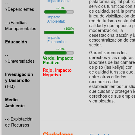
Impacto Social:
plataforma digital públi
--
servicios turísticos con 
>Dependientes
de calidad, será la prim
línea de visibilización d
Impacto
red de turismo sostenib
Ambiental:
-->Familias
calidad y que apueste p
Monoparentales
modernización, la
desestacionalización y l
Impacto
descentralización de es
Educación
Económico:
sector.
Garantizaremos los
--
derechos y las mejoras
Verde: Impacto
>Universidades
laborales de las camar
Positivo
de piso (las kellys) con 
Rojo: Impacto
de calidad turística que,
Investigación
Negativo
entre otros criterios,
y Desarrollo
reconozca a los
(I+D)
establecimientos turísti
que cuidan y protegen l
derechos de sus emple
Medio
y empleadas.
Ambiente
-->Explotación
de Recursos