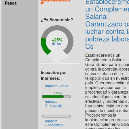
Establecerem
Pesca
un Compleme
Salarial
¿Es Sostenible?
Garantizado p
luchar contra l
pobreza labora
25%
Cs-
de 100
Estableceremos un
Complemento Salarial
Garantizado para lucha
contra la pobreza labor
Impactos por
causa el abuso de la
temporalidad en nuestr
Intereses:
país. Queremos estimul
Impacto Social:
empleo, acabar con la
precariedad y garantiza
salarios dignos con fór
efectivas y modernas q
Impacto
han tenido éxito en otro
Ambiental:
países de nuestro entor
Procederemos la
implantación progresiva
Impacto
este Complemento Salar
Económico:
empezando por los