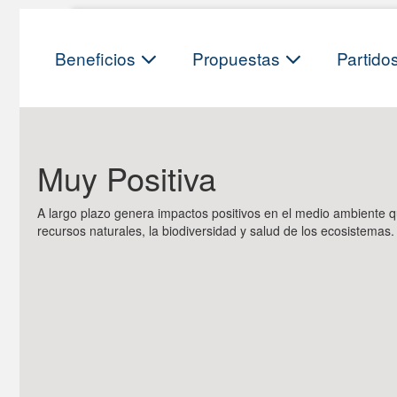
Skip
to
content
Beneficios
Propuestas
Partido
Muy Positiva
A largo plazo genera impactos positivos en el medio ambiente 
recursos naturales, la biodiversidad y salud de los ecosistemas.
Post
Navigation